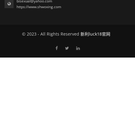
bisexual@yahoo.com
https://www.shwoxing.com
© 2023 - All Rights Reserved
新利luck18官网