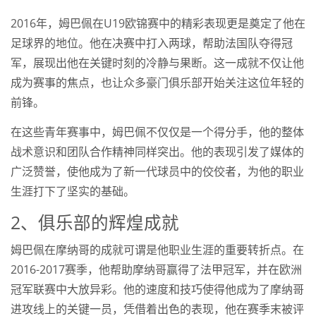
2016年，姆巴佩在U19欧锦赛中的精彩表现更是奠定了他在
足球界的地位。他在决赛中打入两球，帮助法国队夺得冠
军，展现出他在关键时刻的冷静与果断。这一成就不仅让他
成为赛事的焦点，也让众多豪门俱乐部开始关注这位年轻的
前锋。
在这些青年赛事中，姆巴佩不仅仅是一个得分手，他的整体
战术意识和团队合作精神同样突出。他的表现引发了媒体的
广泛赞誉，使他成为了新一代球员中的佼佼者，为他的职业
生涯打下了坚实的基础。
2、俱乐部的辉煌成就
姆巴佩在摩纳哥的成就可谓是他职业生涯的重要转折点。在
2016-2017赛季，他帮助摩纳哥赢得了法甲冠军，并在欧洲
冠军联赛中大放异彩。他的速度和技巧使得他成为了摩纳哥
进攻线上的关键一员，凭借着出色的表现，他在赛季末被评