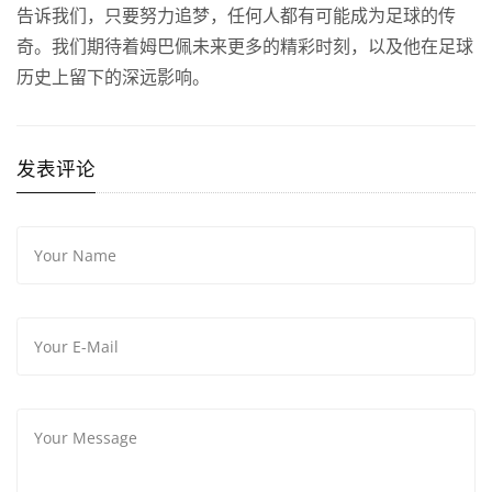
告诉我们，只要努力追梦，任何人都有可能成为足球的传
奇。我们期待着姆巴佩未来更多的精彩时刻，以及他在足球
历史上留下的深远影响。
发表评论