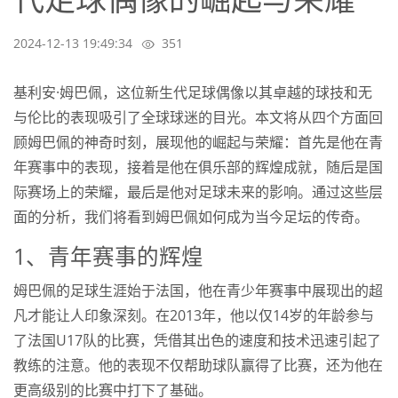
2024-12-13 19:49:34
351
基利安·姆巴佩，这位新生代足球偶像以其卓越的球技和无
与伦比的表现吸引了全球球迷的目光。本文将从四个方面回
顾姆巴佩的神奇时刻，展现他的崛起与荣耀：首先是他在青
年赛事中的表现，接着是他在俱乐部的辉煌成就，随后是国
际赛场上的荣耀，最后是他对足球未来的影响。通过这些层
面的分析，我们将看到姆巴佩如何成为当今足坛的传奇。
1、青年赛事的辉煌
姆巴佩的足球生涯始于法国，他在青少年赛事中展现出的超
凡才能让人印象深刻。在2013年，他以仅14岁的年龄参与
了法国U17队的比赛，凭借其出色的速度和技术迅速引起了
教练的注意。他的表现不仅帮助球队赢得了比赛，还为他在
更高级别的比赛中打下了基础。