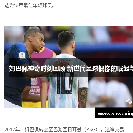
选为法甲最佳年轻球员。
2017年，姆巴佩转会至巴黎圣日耳曼（PSG），这笔交易