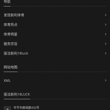
导航
发现新利体育
体育热点
体育明星
服务宗旨
接洽新利18luck
网站地图
XML
接洽新利18LUCK
毕节市朗谣郡450号