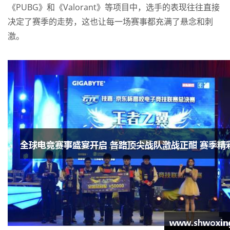
《PUBG》和《Valorant》等项目中，选手的表现往往直接
决定了赛季的走势，这也让每一场赛事都充满了悬念和刺
激。