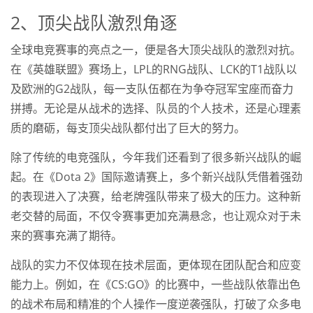
2、顶尖战队激烈角逐
全球电竞赛事的亮点之一，便是各大顶尖战队的激烈对抗。
在《英雄联盟》赛场上，LPL的RNG战队、LCK的T1战队以
及欧洲的G2战队，每一支队伍都在为争夺冠军宝座而奋力
拼搏。无论是从战术的选择、队员的个人技术，还是心理素
质的磨砺，每支顶尖战队都付出了巨大的努力。
除了传统的电竞强队，今年我们还看到了很多新兴战队的崛
起。在《Dota 2》国际邀请赛上，多个新兴战队凭借着强劲
的表现进入了决赛，给老牌强队带来了极大的压力。这种新
老交替的局面，不仅令赛事更加充满悬念，也让观众对于未
来的赛事充满了期待。
战队的实力不仅体现在技术层面，更体现在团队配合和应变
能力上。例如，在《CS:GO》的比赛中，一些战队依靠出色
的战术布局和精准的个人操作一度逆袭强队，打破了众多电