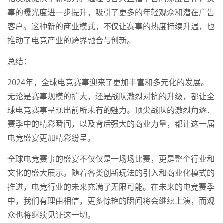
事的曝光度进一步提升，吸引了更多的年轻观众和潜在广告
客户。这种新的商业模式，不仅让赛事的热度持续升温，也
推动了电竞产业的跨界融合与创新。
总结：
2024年，全球电竞赛事迎来了更加丰富和多元化的发展。
无论是赛事规模的扩大，还是战队激烈对抗的升级，都让全
球电竞赛事呈现出前所未有的魅力。顶尖战队的激烈角逐、
赛季中的精彩瞬间，以及背后强大的商业力量，都让这一届
电竞盛宴更加精彩纷呈。
全球电竞赛事的盛宴不仅仅是一场场比赛，更是整个行业和
文化的盛大展示。随着各类创新玩法的引入和商业化模式的
推进，电竞行业的未来充满了无限可能。在未来的电竞赛季
中，我们有理由相信，更多惊艳的瞬间将会继续上演，而观
众也将继续见证这一切。