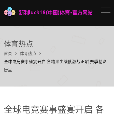
体育热点
首页
体育热点
全球电竞赛事盛宴开启 各路顶尖战队激战正酣 赛季精彩
纷呈
全球电竞赛事盛宴开启 各