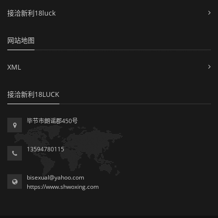
接洽新利18luck
网站地图
XML
接洽新利18LUCK
毕节市朗谣郡450号
13594780115
bisexual@yahoo.com
https://www.shwoxing.com