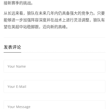
接新赛季的挑战。
从长远来看，狼队在未来几年内仍具备强大的竞争力。只要
能够进一步加强阵容深度并在战术上进行灵活调整，狼队有
望在英超中站稳脚跟，迈向新的高峰。
发表评论