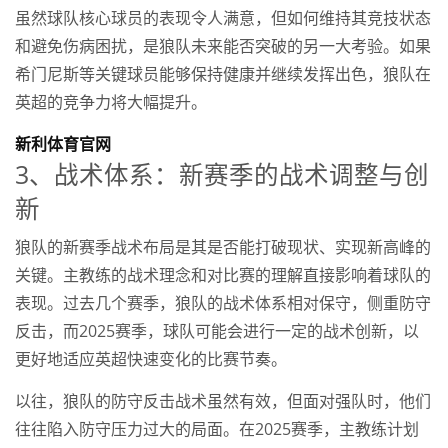
虽然球队核心球员的表现令人满意，但如何维持其竞技状态
和避免伤病困扰，是狼队未来能否突破的另一大考验。如果
希门尼斯等关键球员能够保持健康并继续发挥出色，狼队在
英超的竞争力将大幅提升。
新利体育官网
3、战术体系：新赛季的战术调整与创
新
狼队的新赛季战术布局是其是否能打破现状、实现新高峰的
关键。主教练的战术理念和对比赛的理解直接影响着球队的
表现。过去几个赛季，狼队的战术体系相对保守，侧重防守
反击，而2025赛季，球队可能会进行一定的战术创新，以
更好地适应英超快速变化的比赛节奏。
以往，狼队的防守反击战术虽然有效，但面对强队时，他们
往往陷入防守压力过大的局面。在2025赛季，主教练计划