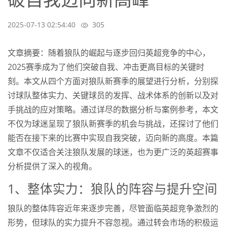
2025-07-13 02:54:40
305
文章摘要：随着狼队的崛起与逐步回归英超竞争的中心，
2025赛季成为了他们突破自我、冲击更高目标的关键时
刻。本文从四个方面对狼队新赛季的展望进行分析，分别探
讨球队整体实力、关键球员的发挥、战术体系的创新以及对
手挑战的应对策略。通过详尽的数据分析与案例参考，本文
不仅为球迷呈现了狼队新赛季的机会与挑战，还探讨了他们
能否在接下来的比赛中实现自我突破，迈向新的高度。本篇
文章不仅适合关注狼队发展的球迷，也为更广泛的英超赛事
分析提供了深入的视角。
1、整体实力：狼队的阵容与提升空间
狼队的整体阵容近年来逐步完善，尽管面临英超竞争激烈的
形势，但球队的实力提升不容忽视。通过转会市场的积极运