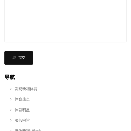
提交
导航
发现新利体育
体育热点
体育明星
服务宗旨
接洽新利18luck