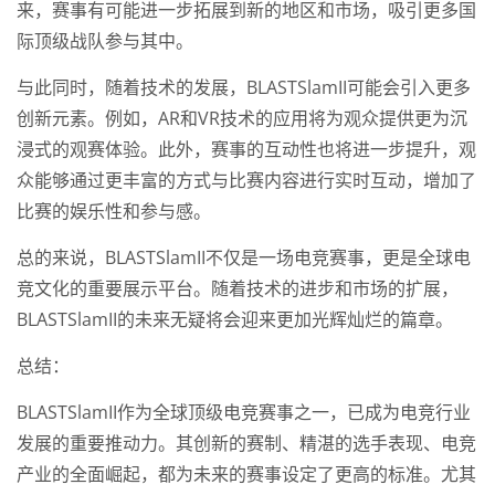
来，赛事有可能进一步拓展到新的地区和市场，吸引更多国
际顶级战队参与其中。
与此同时，随着技术的发展，BLASTSlamII可能会引入更多
创新元素。例如，AR和VR技术的应用将为观众提供更为沉
浸式的观赛体验。此外，赛事的互动性也将进一步提升，观
众能够通过更丰富的方式与比赛内容进行实时互动，增加了
比赛的娱乐性和参与感。
总的来说，BLASTSlamII不仅是一场电竞赛事，更是全球电
竞文化的重要展示平台。随着技术的进步和市场的扩展，
BLASTSlamII的未来无疑将会迎来更加光辉灿烂的篇章。
总结：
BLASTSlamII作为全球顶级电竞赛事之一，已成为电竞行业
发展的重要推动力。其创新的赛制、精湛的选手表现、电竞
产业的全面崛起，都为未来的赛事设定了更高的标准。尤其