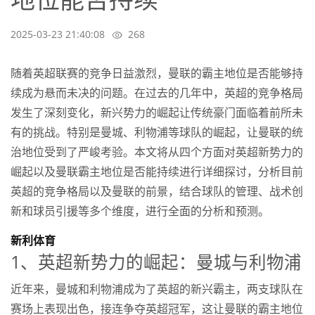
2025-03-23 21:40:08
268
随着英超联赛的竞争日益激烈，曼联的霸主地位是否能够持
续成为悬而未决的问题。在过去的几年中，英超的竞争格局
发生了深刻变化，新兴势力的崛起让传统豪门面临着前所未
有的挑战。特别是曼城、利物浦等球队的崛起，让曼联的统
治地位受到了严峻考验。本文将从四个方面对英超新势力的
崛起以及曼联霸主地位是否能持续进行详细探讨，分析目前
英超的竞争格局以及曼联的前景，结合球队的管理、战术创
新和球员引援等多个维度，进行全面的分析和预测。
新利体育
1、英超新势力的崛起：曼城与利物浦
近年来，曼城和利物浦成为了英超的新兴霸主，两支球队在
赛场上表现出色，接连争夺英超冠军，这让曼联的霸主地位