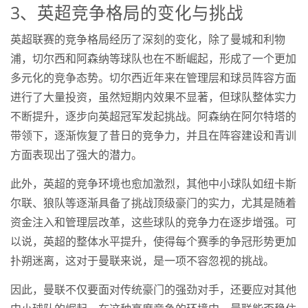
3、英超竞争格局的变化与挑战
英超联赛的竞争格局经历了深刻的变化，除了曼城和利物
浦，切尔西和阿森纳等球队也在不断崛起，形成了一个更加
多元化的竞争态势。切尔西近年来在管理层和球员阵容方面
进行了大量投资，虽然短期内效果不显著，但球队整体实力
不断提升，逐步向英超冠军发起挑战。阿森纳在阿尔特塔的
带领下，逐渐恢复了昔日的竞争力，并且在阵容建设和青训
方面表现出了强大的潜力。
此外，英超的竞争环境也愈加激烈，其他中小球队如纽卡斯
尔联、狼队等逐渐具备了挑战顶级豪门的实力，尤其是随着
资金注入和管理层改革，这些球队的竞争力在逐步增强。可
以说，英超的整体水平提升，使得每个赛季的争冠形势更加
扑朔迷离，这对于曼联来说，是一项不容忽视的挑战。
因此，曼联不仅要面对传统豪门的强劲对手，还要应对其他