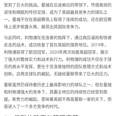
受到了巨大的挑战。曼城在瓜迪奥拉的带领下，凭借高效的
进攻和细腻的传控足球，成为了英超最具竞争力的球队之
一。曼城不仅在英超赛场上取得了连续的成功，还在欧冠赛
场上逐步崭露头角，展现出其国际竞争力。
与此同时，利物浦在克洛普的指挥下，通过高压逼抢和快速
反击的战术，成功恢复了其在英超的强势地位。2019年，
利物浦获得了欧冠冠军，2020年再次加冕英超冠军，展示
了强大的整体实力和战术执行力。利物浦的成功不仅在于球
员的高水平发挥，更在于克洛普独特的团队管理方式和战术
创新。这两支球队的崛起，无疑给曼联带来了巨大的压力。
曼联虽然仍保持着历史上最具影响力的球队之一，但在曼城
和利物浦强大的竞争下，其霸主地位的持续性已经受到质
疑。新势力的崛起，意味着英超不再是曼联一家的天下，而
是进入了一个多方竞争的时代。