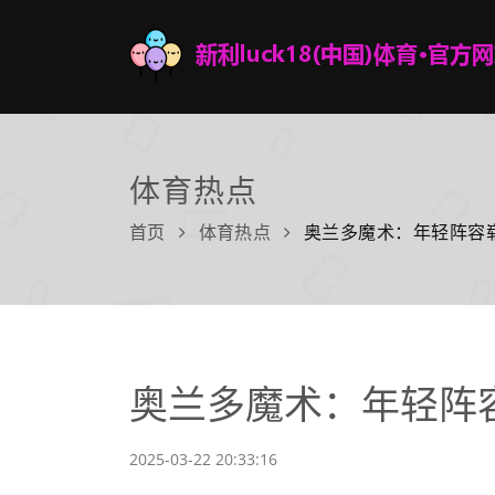
体育热点
首页
体育热点
奥兰多魔术：年轻阵容
奥兰多魔术：年轻阵
2025-03-22 20:33:16