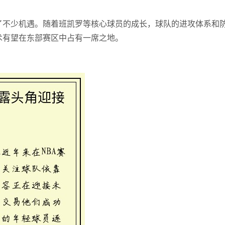
了不少机遇。随着班凯罗等核心球员的成长，球队的进攻体系和
术有望在东部赛区中占有一席之地。