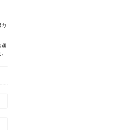
潜力
内迎
础。