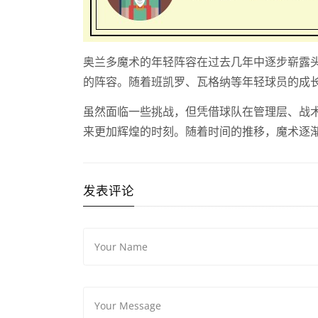
奥兰多魔术的年轻阵容在过去几年中逐步崭露
的阵容。随着班凯罗、瓦格纳等年轻球员的成
虽然面临一些挑战，但凭借球队在管理层、战
来更加辉煌的时刻。随着时间的推移，魔术逐渐
发表评论