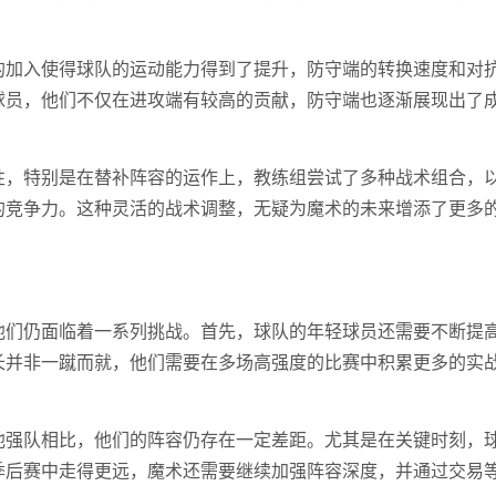
的加入使得球队的运动能力得到了提升，防守端的转换速度和对
球员，他们不仅在进攻端有较高的贡献，防守端也逐渐展现出了
性，特别是在替补阵容的运作上，教练组尝试了多种战术组合，
的竞争力。这种灵活的战术调整，无疑为魔术的未来增添了更多
他们仍面临着一系列挑战。首先，球队的年轻球员还需要不断提
长并非一蹴而就，他们需要在多场高强度的比赛中积累更多的实
他强队相比，他们的阵容仍存在一定差距。尤其是在关键时刻，
季后赛中走得更远，魔术还需要继续加强阵容深度，并通过交易