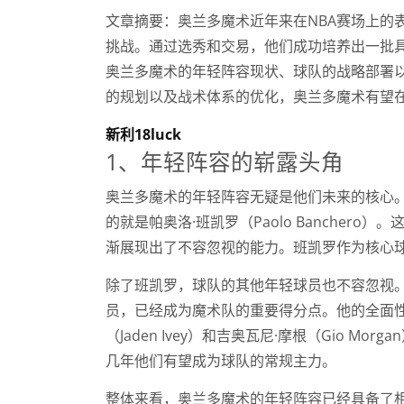
文章摘要：奥兰多魔术近年来在NBA赛场上的
挑战。通过选秀和交易，他们成功培养出一批
奥兰多魔术的年轻阵容现状、球队的战略部署
的规划以及战术体系的优化，奥兰多魔术有望
新利18luck
1、年轻阵容的崭露头角
奥兰多魔术的年轻阵容无疑是他们未来的核心
的就是帕奥洛·班凯罗（Paolo Bancher
渐展现出了不容忽视的能力。班凯罗作为核心
除了班凯罗，球队的其他年轻球员也不容忽视。弗朗茨
员，已经成为魔术队的重要得分点。他的全面性
（Jaden Ivey）和吉奥瓦尼·摩根（Gio 
几年他们有望成为球队的常规主力。
整体来看，奥兰多魔术的年轻阵容已经具备了