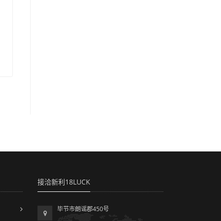
接洽新利18LUCK
毕节市朗谣郡450号