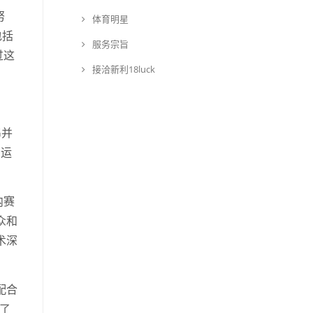
努
体育明星
包括
服务宗旨
过这
接洽新利18luck
G并
的运
内赛
众和
术深
配合
了