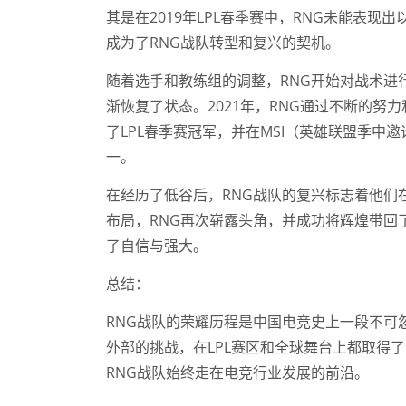
其是在2019年LPL春季赛中，RNG未能表
成为了RNG战队转型和复兴的契机。
随着选手和教练组的调整，RNG开始对战术进
渐恢复了状态。2021年，RNG通过不断的努
了LPL春季赛冠军，并在MSI（英雄联盟季
一。
在经历了低谷后，RNG战队的复兴标志着他们
布局，RNG再次崭露头角，并成功将辉煌带回
了自信与强大。
总结：
RNG战队的荣耀历程是中国电竞史上一段不可
外部的挑战，在LPL赛区和全球舞台上都取得
RNG战队始终走在电竞行业发展的前沿。