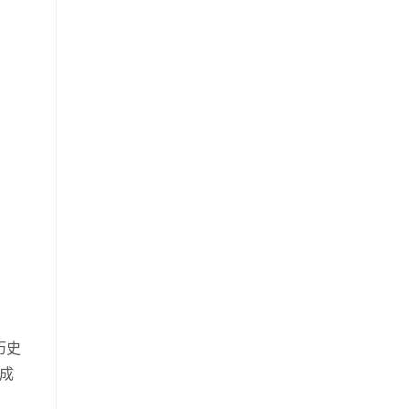
历史
来成