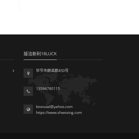
接洽新利18LUCK
毕节市朗谣郡450号
13594780115
bisexual@yahoo.com
https://www.shwoxing.com