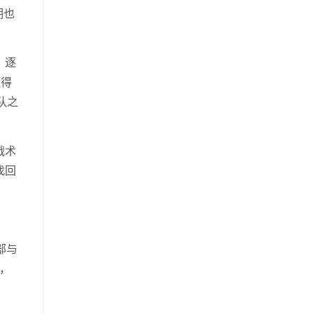
期也
，逐
赢得
队之
战术
找回
部与
，