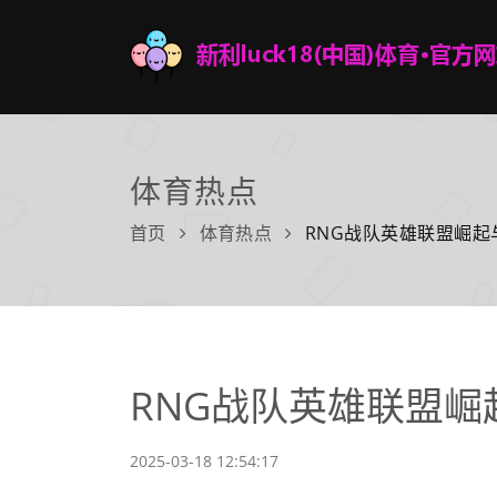
体育热点
首页
体育热点
RNG战队英雄联盟崛
RNG战队英雄联盟
2025-03-18 12:54:17