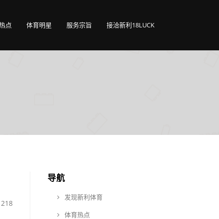
热点
体育明星
服务宗旨
接洽新利18LUCK
导航
发现新利体育
218
体育热点