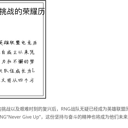
挑战以及艰难时刻的复兴后，RNG战队无疑已经成为英雄联盟
Never Give Up”，这份坚持与奋斗的精神也将成为他们未