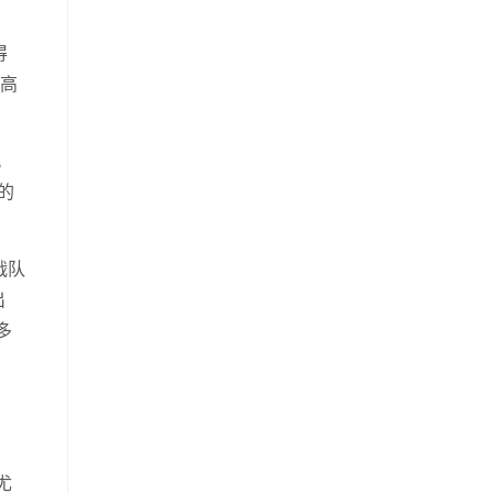
得
最高
。
的
战队
出
多
尤