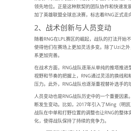
领先地位。正是这种默契的团队协作和快速发展的
加了英雄联盟全球总决赛，标志着RNG正式走
2、战术创新与人员变动
随着RNG在LPL赛区的崛起，战队的打法开始不
使得他们在赛场上更加灵活多变。除了Uzi之
系更加完善。
在战术方面，RNG战队逐渐从单纯的推塔推进
视野和节奏的把握上，RNG通过灵活的换线和
压力。此外，RNG战队也逐渐重视替补选手的
人员变动也是RNG战队历史中的一个重要因素。
断发生变动。比如，2017年引入了Ming（明
战队在中单和打野位置的调整也让RNG的整体
化，使得战队保持了持续的竞争力。