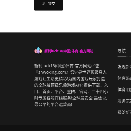
提交
导航
新利luck18(中国)体育·官方网站✅🏆
发现新
『shwoxing.com』🏆✅是世界顶级真人
体育热
游戏让生活更精彩!为国内游戏玩家打造
的全球最顶级乐趣游戏APP,提供下载、入
体育明
口、首页、平台、登陆、官网、二十四小
时专属客服在线服务!全球最安全,最信誉,
服务宗
最公平的平台运营商!
接洽新利