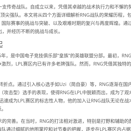
一支传奇战队。自成立以来，凭借其卓越的战术执行力和不懈的
区的顶尖强队。本文将从四个方面详细解析RNG战队的荣耀历程，
、国际赛事的挑战与突破、以及艰难时期的复兴与再度辉煌。通
出，并经历不断的挑战与成长。
起
成立于2015年，是中国电子竞技俱乐部“皇族”的英雄联盟分部。最初，RN
激烈，LPL赛区内已有许多老牌强队。然而，RNG凭借其独特
的转折点。通过引入核心选手如Uzi（简自豪）等，RNG逐渐在国
C（攻击型）选手的表现，使得RNG在LPL中脱颖而出，成为了观
迅速成为LPL赛区的标志性人物，他的加入让RNG战队无论在战
跃。
术的完善。在当时，RNG的打法相对激进，特别是打野和辅助的
队通过细腻的地图掌控和对节奏的把握，逐步在LPL赛区内占据