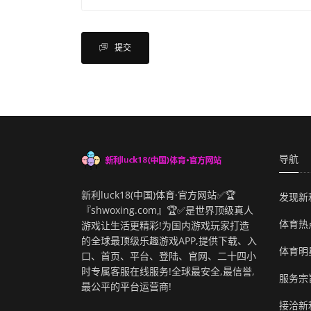
提交
导航
新利luck18(中国)体育·官方网站✅🏆
发现新
『shwoxing.com』🏆✅是世界顶级真人
体育热
游戏让生活更精彩!为国内游戏玩家打造
的全球最顶级乐趣游戏APP,提供下载、入
体育明
口、首页、平台、登陆、官网、二十四小
时专属客服在线服务!全球最安全,最信誉,
服务宗
最公平的平台运营商!
接洽新利