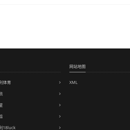
网站地图
利体育
XML
点
星
旨
18luck