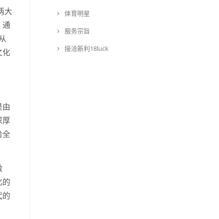
两大
体育明星
，通
服务宗旨
从
接洽新利18luck
文化
是由
深厚
给全
激
化的
代的