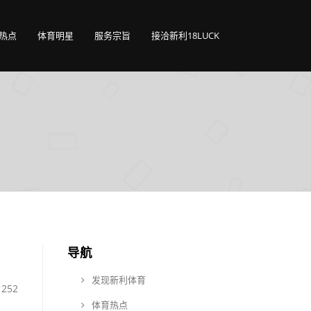
热点
体育明星
服务宗旨
接洽新利18LUCK
导航
发现新利体育
252
体育热点