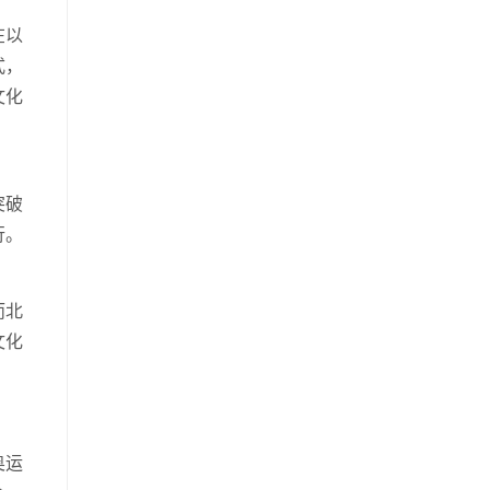
在以
式，
文化
突破
行。
而北
文化
奥运