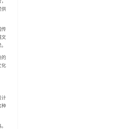
合，
提供
国传
越文
梁。
快的
文化
设计
这种
路。