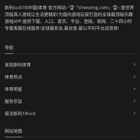
新利luck18(中国)体育·官方网站✅🏆『shwoxing.com』🏆✅是世界
顶级真人游戏让生活更精彩!为国内游戏玩家打造的全球最顶级乐趣
游戏APP,提供下载、入口、首页、平台、登陆、官网、二十四小时
专属客服在线服务!全球最安全,最信誉,最公平的平台运营商!
导航
发现新利体育
体育热点
体育明星
服务宗旨
接洽新利18luck
网站地图