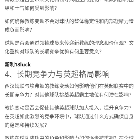
结和士气如何受到影响？
如何确保教练变动不会对球队的整体稳定性和内部凝聚力造
成负面影响？
球队是否会通过领袖球员来传递新教练的理念和价值观？文
化重构对球队的长期竞争优势有何重要意义？
新利18luck
4、长期竞争力与英超格局影响
西汉姆联与埃弗顿的教练变动如何影响他们在英超联赛中的
长期竞争力？对其他球队挑战英超霸主地位有何潜在影响？
教练变动是否会促使其他英超球队加大投入，提升竞争力？
在英超如此激烈的竞争环境中，球队通过什么方式确保自身
的稳定和持续发展？
教练在球队成功中的角色和影响力如何逐步被重视？在全球