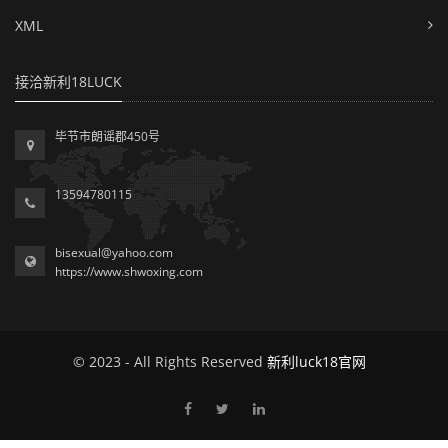
XML
接洽新利18LUCK
毕节市朗谣郡450号
13594780115
bisexual@yahoo.com
https://www.shwoxing.com
© 2023 - All Rights Reserved
新利luck18官网