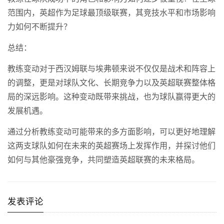
范围内，英超作为足球最顶级联赛，其竞技水平和市场影响
力如何不断提升？
总结：
教练变动对于西汉姆联与埃弗顿来说不仅仅是战术和阵容上
的调整，更是对球队文化、长期竞争力以及英超联赛整体格
局的深远影响。这种变动既带来挑战，也为球队赢得更大的
发展机遇。
通过分析教练变动可能带来的多方面影响，可以更好地理解
这两支球队如何在未来的英超赛场上发挥作用，并探讨他们
如何与其他豪强竞争，共同塑造英超联赛的未来格局。
发表评论