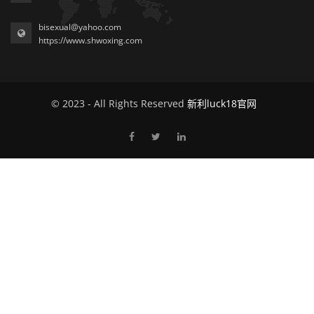
bisexual@yahoo.com
https://www.shwoxing.com
© 2023 - All Rights Reserved
新利luck18官网