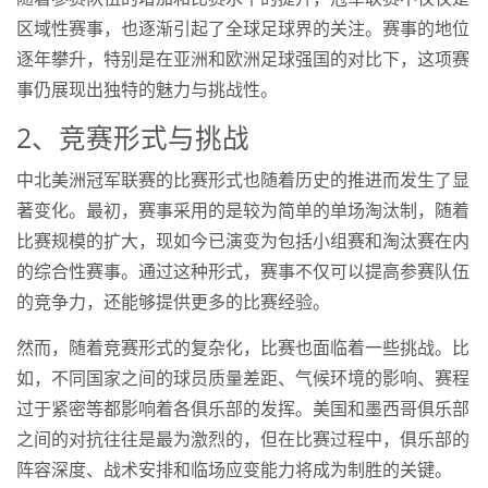
区域性赛事，也逐渐引起了全球足球界的关注。赛事的地位
逐年攀升，特别是在亚洲和欧洲足球强国的对比下，这项赛
事仍展现出独特的魅力与挑战性。
2、竞赛形式与挑战
中北美洲冠军联赛的比赛形式也随着历史的推进而发生了显
著变化。最初，赛事采用的是较为简单的单场淘汰制，随着
比赛规模的扩大，现如今已演变为包括小组赛和淘汰赛在内
的综合性赛事。通过这种形式，赛事不仅可以提高参赛队伍
的竞争力，还能够提供更多的比赛经验。
然而，随着竞赛形式的复杂化，比赛也面临着一些挑战。比
如，不同国家之间的球员质量差距、气候环境的影响、赛程
过于紧密等都影响着各俱乐部的发挥。美国和墨西哥俱乐部
之间的对抗往往是最为激烈的，但在比赛过程中，俱乐部的
阵容深度、战术安排和临场应变能力将成为制胜的关键。