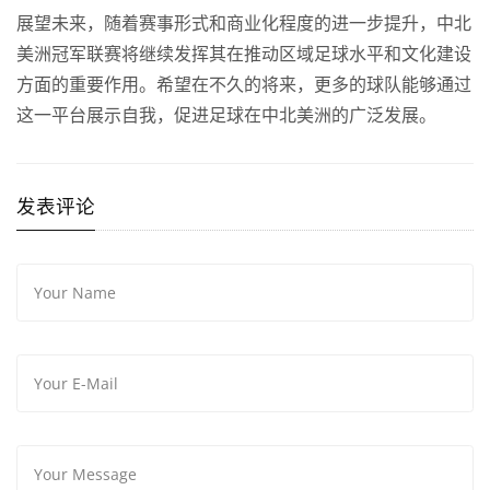
展望未来，随着赛事形式和商业化程度的进一步提升，中北
美洲冠军联赛将继续发挥其在推动区域足球水平和文化建设
方面的重要作用。希望在不久的将来，更多的球队能够通过
这一平台展示自我，促进足球在中北美洲的广泛发展。
发表评论