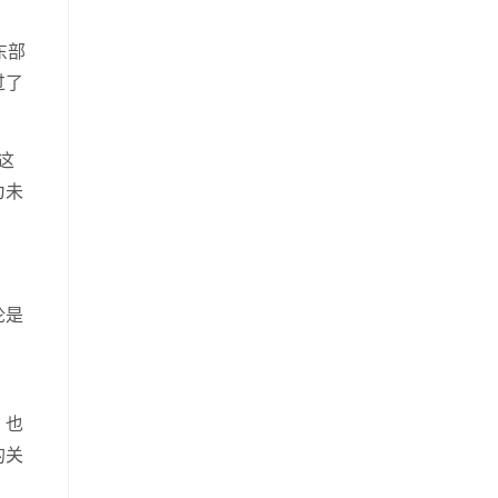
东部
过了
。这
为未
论是
，也
的关