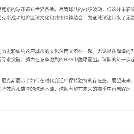
尼克斯的球迷遍布世界各地。尽管球队的战绩波动，但这并未影
尼克斯成功地将篮球文化和城市精神结合，为全球球迷带来了无
历史和纽约这座城市的文化深度交织在一起。无论是在辉煌的7
寻求突破，努力在竞争激烈的NBA中脱颖而出。球队的每一次
，尼克斯展示了如何在时代变迁中保持独特的存在感。展望未来
品牌效应和雄厚的球迷基础，球队有望在未来的赛季中再创辉煌