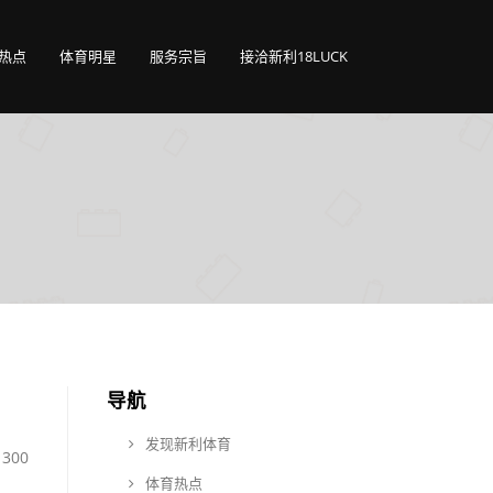
热点
体育明星
服务宗旨
接洽新利18LUCK
导航
发现新利体育
300
体育热点