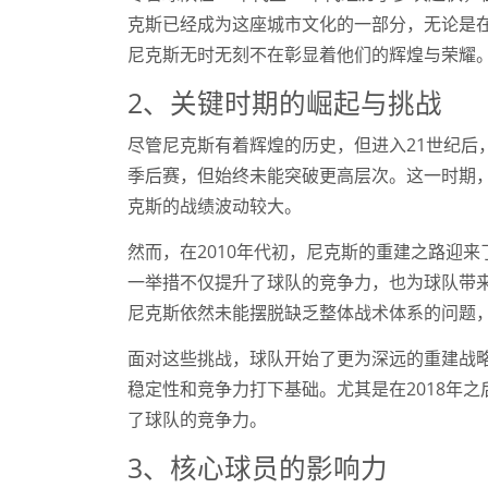
克斯已经成为这座城市文化的一部分，无论是
尼克斯无时无刻不在彰显着他们的辉煌与荣耀
2、关键时期的崛起与挑战
尽管尼克斯有着辉煌的历史，但进入21世纪后
季后赛，但始终未能突破更高层次。这一时期
克斯的战绩波动较大。
然而，在2010年代初，尼克斯的重建之路迎来
一举措不仅提升了球队的竞争力，也为球队带
尼克斯依然未能摆脱缺乏整体战术体系的问题
面对这些挑战，球队开始了更为深远的重建战
稳定性和竞争力打下基础。尤其是在2018年
了球队的竞争力。
3、核心球员的影响力