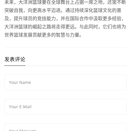
未来，大洋洲篮球要在全球舞台上占据一席之地，还需不断
突破自我，向更高水平迈进。通过持续深化篮球文化的普
及，提升球员的竞技能力，并在国际合作中汲取更多经验，
大洋洲篮球的崛起之路将走得更远。与此同时，它们也将为
世界篮球发展贡献更多的智慧与力量。
发表评论