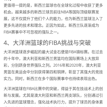
更值得一提的是，新西兰篮球也在全球化过程中收获了更多
机会。越来越多的新西兰球员前往NBA等国际顶级联赛发
展，这不仅提升了他们个人的能力，也为新西兰篮球注入了
更多先进的技术和理念。正因为如此，新西兰队逐渐成为
FIBA赛事中不可忽视的强队之一。
4、大洋洲篮球的FIBA挑战与突破
大洋洲篮球逐步崛起的最大试金石便是FIBA锦标赛。在过去
的十年中，澳大利亚和新西兰男篮均在国际赛场上大放异
彩，分别跻身世界强队之列。2016年和2020年，澳大利亚
男篮在奥运会中分别获得第四和铜牌，彰显了其强大的竞技
实力。同时，新西兰在多个国际赛事中也持续表现出色。
大洋洲篮球在FIBA比赛中的突破，得益于其在技战术上的创
新与发展。尤其是澳大利亚和新西兰两支球队，分别通过引
入先进的篮球理念，强化战术执行力，提升了球员的身体素