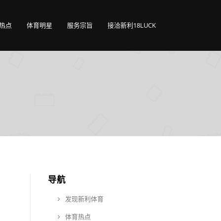
热点
体育明星
服务宗旨
接洽新利18LUCK
导航
发现新利体育
体育热点