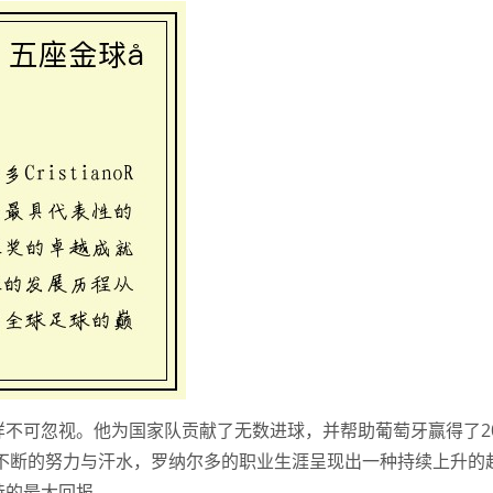
不可忽视。他为国家队贡献了无数进球，并帮助葡萄牙赢得了20
过不断的努力与汗水，罗纳尔多的职业生涯呈现出一种持续上升的
持的最大回报。