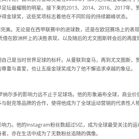
最耀眼的明星。接下来的2013、2014、2016、2017年，
夺得金球奖，这些奖项标志着他在不同阶段的持续巅峰状态。
现堪称完美。无论是在西甲联赛中的进球数，还是在欧冠赛场上的表
他凭借在欧洲杯上的决胜表现，以及随后的尤文图斯转会后的再度
明自己是当时世界足球的标杆。从曼联到皇马，再到尤文图斯，
的尊重与喜爱，也让五座金球奖成为了他不懈追求卓越的象征。
·罗纳尔多的影响力远不止于足球场。他的形象遍布全球，商业价
多与耐克等品牌的合作，使得他成为了全球运动营销的代表性人
力。他的Instagram粉丝数超过5亿，成为全球最受关注的运
持者，亦在生活中成为了无数粉丝追随的偶像。