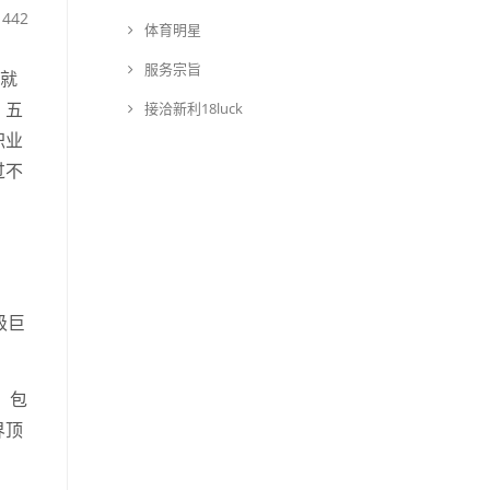
442
体育明星
服务宗旨
成就
。五
接洽新利18luck
职业
过不
级巨
，包
界顶