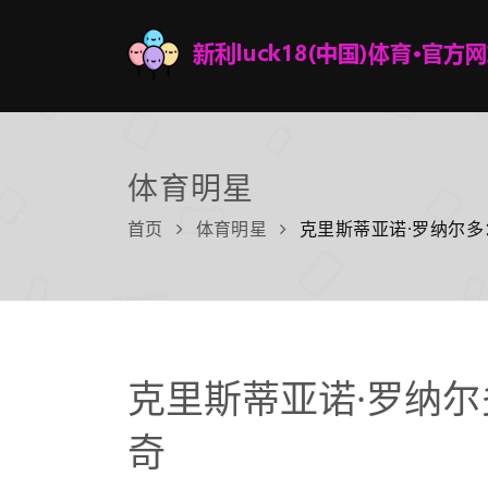
体育明星
首页
体育明星
克里斯蒂亚诺·罗纳尔
克里斯蒂亚诺·罗纳
奇