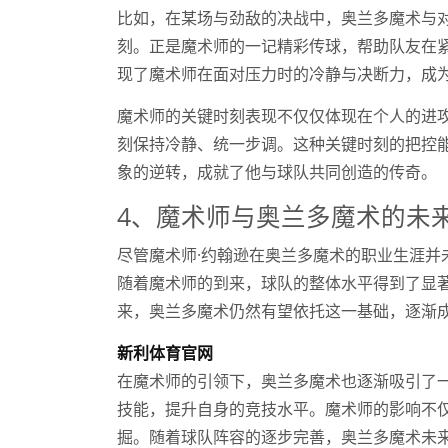
比如，在某场与劲敌的决战中，奥兰多魔术与
刻。正是魔术师的一记精彩传球，帮助队友在
现了魔术师在面对压力时的冷静与决断力，成
魔术师的关键时刻表现不仅仅体现在个人的进
刻保持冷静、统一步调。这种关键时刻的把控
象的逆转，成就了他与球队共同创造的传奇。
4、魔术师与奥兰多魔术的未
尽管魔术师·约翰逊在奥兰多魔术的职业生涯
随着魔术师的到来，球队的整体水平得到了显
来，奥兰多魔术仍然有望依托这一基础，逐渐
新利体育官网
在魔术师的引领下，奥兰多魔术也逐渐吸引了
技能，提升自身的竞技水平。魔术师的影响不
掘。随着球队阵容的逐步完善，奥兰多魔术未