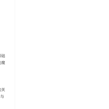
基础
助魔
的关
态与