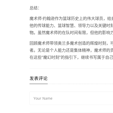
总结：
魔术师·约翰逊作为篮球历史上的伟大球员，
他的传球能力、篮球智慧、领导力以及关键时
物。虽然魔术师的在队时间有限，但他的影响
回顾魔术师带领奥兰多魔术创造的辉煌时刻，
者。无论是个人能力还是集体精神，魔术师的
在这些“魔幻时刻”的指引下，继续书写属于自
发表评论