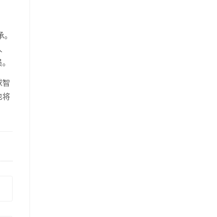
承。
人
员。
球智
也将