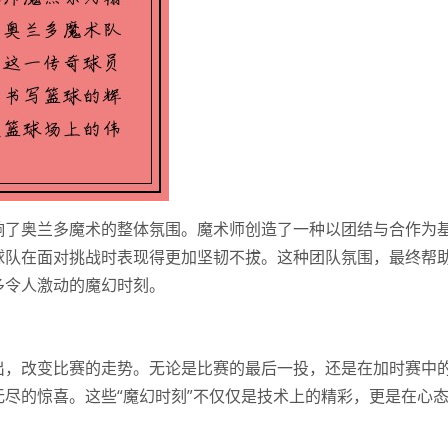
响了奥兰多魔术的整体氛围。魔术师创造了一种以团结与合作为
球队在面对挑战时表现得更加坚韧不拔。这种团队氛围，最终帮
多令人激动的魔幻时刻。
出，改变比赛的走势。无论是比赛的最后一投，还是在加时赛中
尽的惊喜。这些“魔幻时刻”不仅仅是技术上的精彩，更是在心