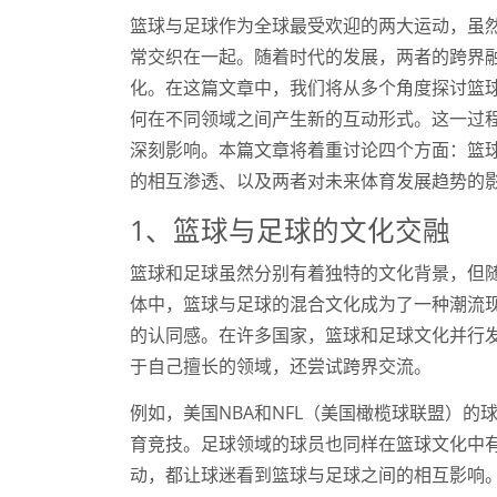
篮球与足球作为全球最受欢迎的两大运动，虽
常交织在一起。随着时代的发展，两者的跨界
化。在这篇文章中，我们将从多个角度探讨篮
何在不同领域之间产生新的互动形式。这一过
深刻影响。本篇文章将着重讨论四个方面：篮
的相互渗透、以及两者对未来体育发展趋势的
1、篮球与足球的文化交融
篮球和足球虽然分别有着独特的文化背景，但
体中，篮球与足球的混合文化成为了一种潮流
的认同感。在许多国家，篮球和足球文化并行
于自己擅长的领域，还尝试跨界交流。
例如，美国NBA和NFL（美国橄榄球联盟）
育竞技。足球领域的球员也同样在篮球文化中
动，都让球迷看到篮球与足球之间的相互影响