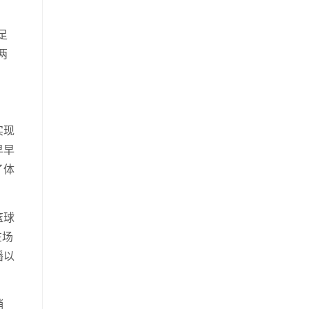
足
两
实现
早早
了体
篮球
在场
播以
销