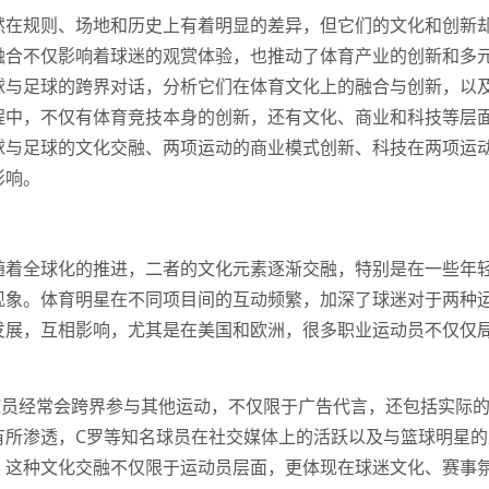
然在规则、场地和历史上有着明显的差异，但它们的文化和创新
融合不仅影响着球迷的观赏体验，也推动了体育产业的创新和多
球与足球的跨界对话，分析它们在体育文化上的融合与创新，以
程中，不仅有体育竞技本身的创新，还有文化、商业和科技等层
球与足球的文化交融、两项运动的商业模式创新、科技在两项运
影响。
随着全球化的推进，二者的文化元素逐渐交融，特别是在一些年
现象。体育明星在不同项目间的互动频繁，加深了球迷对于两种
发展，互相影响，尤其是在美国和欧洲，很多职业运动员不仅仅
的球员经常会跨界参与其他运动，不仅限于广告代言，还包括实际
有所渗透，C罗等知名球员在社交媒体上的活跃以及与篮球明星的
。这种文化交融不仅限于运动员层面，更体现在球迷文化、赛事