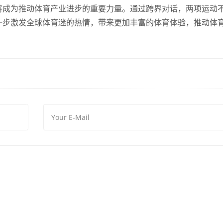
将成为推动体育产业进步的重要力量。通过跨界对话，两项运动
一步激发全球体育迷的热情，带来更加丰富的体育体验，推动体