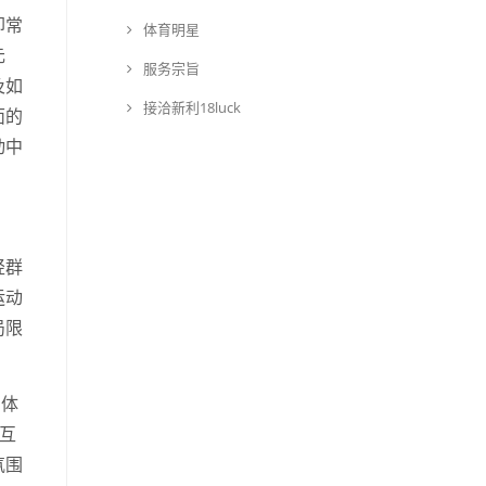
却常
体育明星
元
服务宗旨
及如
接洽新利18luck
面的
动中
轻群
运动
局限
的体
互
氛围