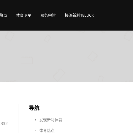
热点
体育明星
服务宗旨
接洽新利18LUCK
导航
发现新利体育
332
体育热点