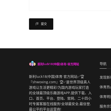
提交
导航
新利luck18(中国)体育·官方网站✅🏆
发现新
『shwoxing.com』🏆✅是世界顶级真人
体育热
游戏让生活更精彩!为国内游戏玩家打造
的全球最顶级乐趣游戏APP,提供下载、入
体育明
口、首页、平台、登陆、官网、二十四小
时专属客服在线服务!全球最安全,最信誉,
服务宗
最公平的平台运营商!