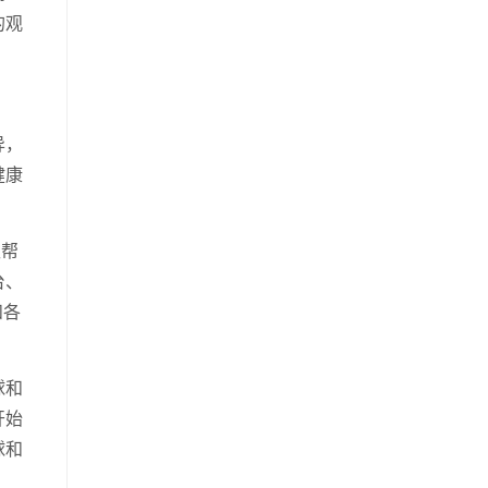
的观
异，
健康
仅帮
台、
和各
球和
开始
球和