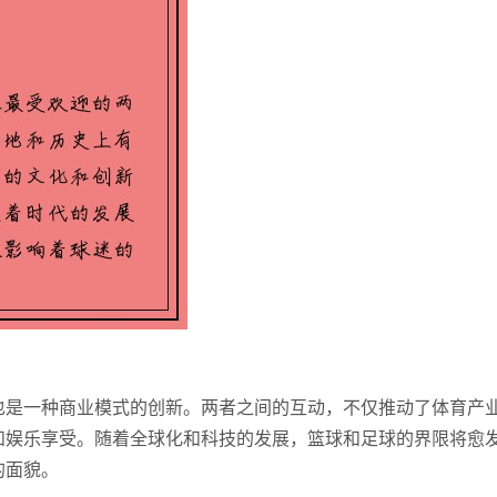
也是一种商业模式的创新。两者之间的互动，不仅推动了体育产
和娱乐享受。随着全球化和科技的发展，篮球和足球的界限将愈
的面貌。