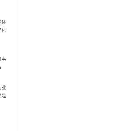
球体
元化
赛事
合
商业
更是
。