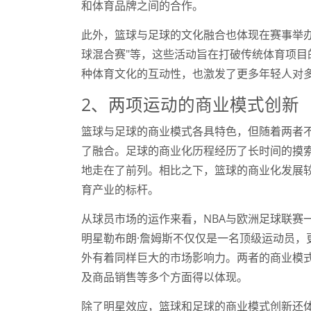
和体育品牌之间的合作。
此外，篮球与足球的文化融合也体现在赛事举
球混合赛"等，这些活动旨在打破传统体育项
种体育文化的互动性，也激发了更多年轻人对
2、两项运动的商业模式创新
篮球与足球的商业模式各具特色，但随着两者
了融合。足球的商业化历程经历了长时间的摸
地走在了前列。相比之下，篮球的商业化发展较
育产业的标杆。
从球员市场的运作来看，NBA与欧洲足球联赛
明星勒布朗·詹姆斯不仅仅是一名顶级运动员，
外有着同样巨大的市场影响力。两者的商业模
及商品销售等多个方面得以体现。
除了明星效应，篮球和足球的商业模式创新还体