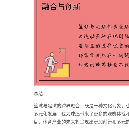
总结：
篮球与足球的跨界融合，既是一种文化现象，
多元化发展，也为球迷带来了更多的观赛体验
糊，体育产业的未来将呈现出更加创新和多元