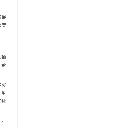
员保
深度
领袖
，帮
球突
，塔
的速
征。