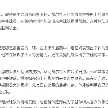
度。即使是主力球员轮换下场，凯尔特人也能依靠替补席上的球
的替补球员，在关键时刻也能站出来为球队提供帮助。这种球队
的胜利机会。
现无疑是最重要的一环。在多场季后赛中，塔图姆表现出了作为
，他不仅展现了个人得分能力，更在关键时刻做出了正确的决策
冷静的头脑和精湛的技巧，帮助凯尔特人逆转了局势。无论是带
命中关键球，塔图姆在场上的影响力是显而易见的。而在防守端
手感到极大的困扰，尤其是在比赛的最后时刻，他能够利用自己
的进攻。
步和对球队的持续贡献，也使得他逐渐成为了凯尔特人复兴的象